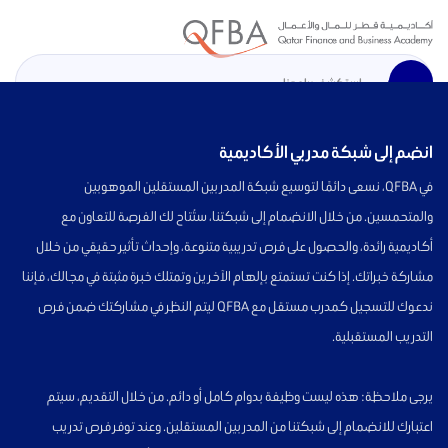
En
انضم إلى شبكة مدربي الأكاديمية
الرئيسية
في QFBA، نسعى دائمًا لتوسيع شبكة المدربين المستقلين الموهوبين
والمتحمسين. من خلال الانضمام إلى شبكتنا، ستُتاح لك الفرصة للتعاون مع
نبذة عن الأكاديمية
أكاديمية رائدة، والحصول على فرص تدريبية متنوعة، وإحداث تأثير حقيقي من خلال
مشاركة خبراتك. إذا كنت تستمتع بإلهام الآخرين وتمتلك خبرة مثبتة في مجالك، فإننا
برامج التدريب المهني
ندعوك للتسجيل كمدرب مستقل مع QFBA ليتم النظر في مشاركتك ضمن فرص
التدريب المستقبلية.
جامعة نورثمبريا
يرجى ملاحظة: هذه ليست وظيفة بدوام كامل أو دائم. من خلال التقديم، سيتم
المركز الإعلامي
اعتبارك للانضمام إلى شبكتنا من المدربين المستقلين. وعند توفر فرص تدريب