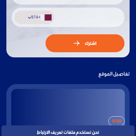
+974
+974
اشترك
تفاصيل الموقع
QFBA
نحن نستخدم ملفات تعريف الارتباط
PO Box 23245 Doha