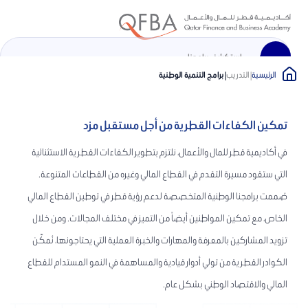
الرئيسية
| التدريب
| برامج التنمية الوطنية
En
تمكين الكفاءات القطرية من أجل مستقبل مزد
الرئيسية
في أكاديمية قطر للمال والأعمال، نلتزم بتطوير الكفاءات القطرية الاستثنائية
نبذة عن الأكاديمية
التي ستقود مسيرة التقدم في القطاع المالي وغيره من القطاعات المتنوعة.
صُممت برامجنا الوطنية المتخصصة لدعم رؤية قطر في توطين القطاع المالي
برامج التدريب المهني
الخاص، مع تمكين المواطنين أيضاً من التميز في مختلف المجالات. ومن خلال
جامعة نورثمبريا
تزويد المشاركين بالمعرفة والمهارات والخبرة العملية التي يحتاجونها، نُمكّن
الكوادر القطرية من تولي أدوار قيادية والمساهمة في النمو المستدام للقطاع
المركز الإعلامي
المالي والاقتصاد الوطني بشكل عام.