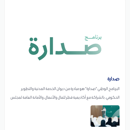
صدارة
البرنامج الوطني "صدارة" هو مبادرة من ديوان الخدمة المدنية والتطوير
الحكومي، بالشراكة مع أكاديمية قطر للمال والأعمال، والأمانة العامة لمجلس
الوزراء ووزارة العدل. يهدف البرنامج إلى تمكين الشباب القطري وتأهيلهم في
مجالات صياغة السياسات والتشريعات العامة، بما يتماشى مع الأطر
التشريعية القطرية، ومتطلبات التنمية الوطنية.