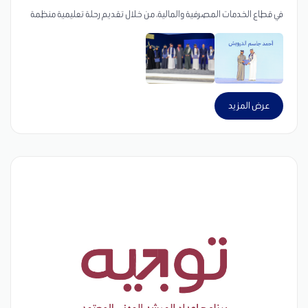
في قطاع الخدمات المصرفية والمالية، من خلال تقديم رحلة تعليمية منظمة
تجمع بين المعرفة الأكاديمية والتطبيق العملي، بما يمكّن المشاركين من بناء
أساس قوي في مجالات المالية والمصارف والأعمال. وانطلاقًا من توافقه مع
رؤية قطر الوطنية 2030، يدعم البرنامج تطوير كفاءات وطنية مؤهلة قادرة
على المساهمة في نمو القطاع المالي في الدولة، وذلك عبر مزيج من التعلم
عرض المزيد
النظري ودراسات الحالة الواقعية والجلسات التفاعلية. ويتدرج المشاركون عبر
مجموعة من الوحدات المصممة بعناية لتطوير المهارات الفنية والقدرات
المهنية، بما يضمن جاهزيتهم لدخول سوق العمل في القطاع المالي ودعم
نموهم المهني على المدى الطويل.