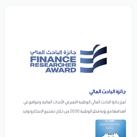
جائزة الباحث المالي
تُعزز جائزة الباحث المالي الوطنية التميز في الأبحاث المالية، وتتوافق في
أهدافها مع رؤية قطر الوطنية 2030 من خلال تشجيع الابتكار وتوليد
المعرفة في القطاعين المالي والمصرفي. وتكرّم الجائزة الأبحاث المبتكرة
لطلاب البكالوريوس والماجستير والباحثين الأكاديميين في قطر، مع تخصيص