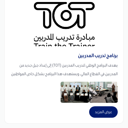
-نماذج من الأنشطة -العملات التعليمية -منطقة الكسب -السوق المصغّر
-عجلة القرارات -شجرة المال -التحديات الجماعية التفاعلية
برنامج تدريب المدربين
يهدف البرنامج الوطني لتدريب المدربين (TOT) إلى إعداد جيل جديد من
المدربين في القطاع المالي. ويستهدف هذا البرنامج بشكل خاص المواطنين
القطريين الذين أظهروا مستوى متميزًا من المعرفة والخبرة في مجالاتهم.
يرتكز الهدف الأساسي للبرنامج على استثمار إمكانات هؤلاء الأفراد من خلال
تزويدهم بالتدريب اللازم لتمكينهم من نقل مهاراتهم ومعارفهم للآخرين
بكفاءة واحترافية. ومن خلال ذلك، نسعى إلى خلق دورة مستدامة لنقل
عرض المزيد
المعرفة تسهم في رفع المعايير المهنية داخل القطاع المالي، وتعزز في الوقت
ذاته أهداف التنمية الاقتصادية الوطنية.