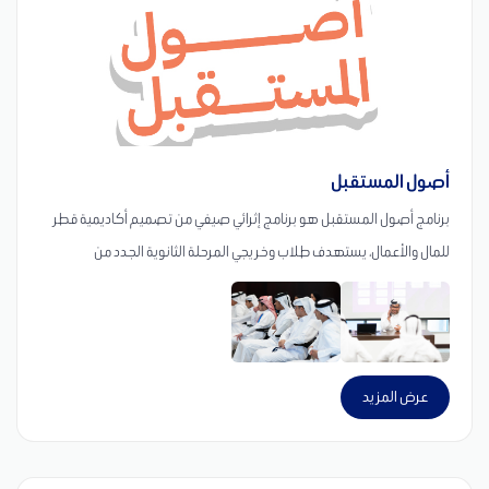
أصول المستقبل
برنامج أصول المستقبل هو برنامج إثرائي صيفي من تصميم أكاديمية قطر
للمال والأعمال، يستهدف طلاب وخريجي المرحلة الثانوية الجدد من
القطريين وأبناء القطريات. ويُقدَّم البرنامج بالتعاون مع جهات رائدة في
القطاعين المالي والمصرفي، من خلال ورش تفاعلية وتجارب عملية وأنشطة
تطبيقية تسهم في تنمية الثقافة المالية، وتعزيز التفكير الريادي، وتطوير
المهارات المهنية اللازمة للمستقبل، بما يساعد المشاركين على اتخاذ قرارات
عرض المزيد
أكاديمية ومهنية أكثر وعيًا.