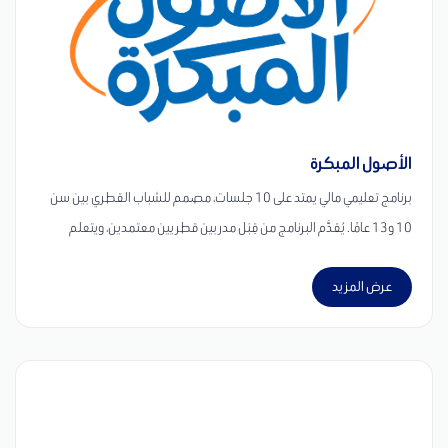
الأصول المبكرة
برنامج تعليمي مالي يمتد على 10 جلسات، مصمم للشباب القطري بين سن
10 و13 عامًا. يُقدَّم البرنامج من قِبَل مدربين قطريين معتمدين، ويتعلم
المشاركون من خلاله كيفية الكسب والتخطيط المالي والادخار والاستثمار
عرض المزيد
والعطاء — عبر أنشطة تفاعلية وقرارات حقيقية وتأمل هادف. يعتمد البرنامج
على التعلم التفاعلي والتجريبي بدلًا من الأساليب التقليدية القائمة على
المحاضرات، حيث يخوض الأطفال تجارب وأنشطة تحاكي مواقف واقعية
مرتبطة بالمال واتخاذ القرارات اليومية، بما يشمل: -الإنفاق والادخار -اتخاذ القرار
-إعداد الميزانية والتخطيط -كسب المال -التجارة وريادة الأعمال -العمل
الجماعي -مفاهيم الاستثمار الأساسية -العطاء والمسؤولية المجتمعية