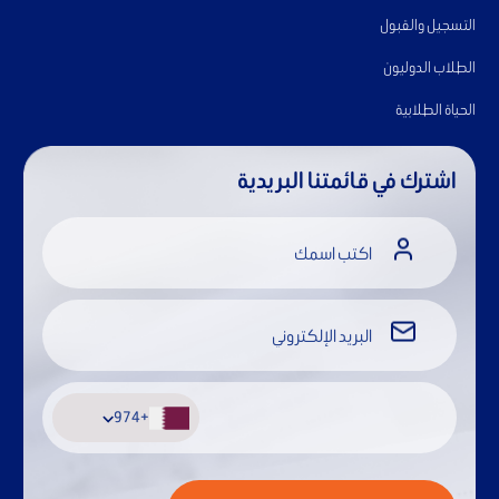
التسجيل والقبول
الطلاب الدوليون
الحياة الطلابية
اشترك في قائمتنا البريدية
+974
+974