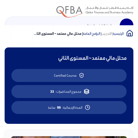
الرئيسية
| التدريب
| البرامج العامة
| محلل مالي معتمد – المستوى الثا...
En
الرئيسية
محلل مالي معتمد – المستوى الثاني
نبذة عن الأكاديمية
Certified Course
برامج التدريب المهني
مجموع المحاضرات:
33
جامعة نورثمبريا
المدة الإجمالية:
99
ساعة
المركز الإعلامي