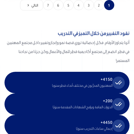
1
2
3
4
5
6
7
التالي
نقود التغيير من خلال التميز في التدريب
أثرنا يتجاوز الأرقام. فكل إحصائية تروي قصة نمو وإنجاز وتغيير داخل مجتمع المهنيين
في قطر. انضم إلى مجتمع أكاديمية قطر للمال والأعمال وكن جزءًا من نجاحنا
المستمر!
4150+
المهنيون المدرَّبون في مختلف أنحاء قطر سنويا
200+
الدورات العامة وبرامج الشهادات المقدمة سنويًا
4450+
إجمالي ساعات التدريب سنويًا