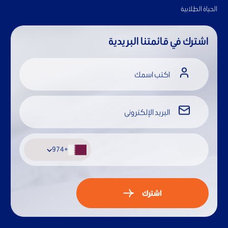
الحياة الطلابية
اشترك في قائمتنا البريدية
+974
+974
اشترك