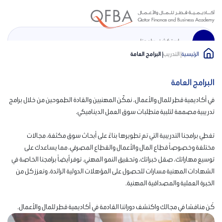
الرئيسية
| التدريب
| البرامج العامة
En
البرامج العامة
الرئيسية
في أكاديمية قطر للمال والأعمال، نمكّن المهنيين والقادة الطموحين من خلال برامج
تدريبية مصممة لتلبية متطلبات سوق العمل الديناميكي.
نبذة عن الأكاديمية
تغطي برامجنا التدريبية التي تم تطويرها بناءً على أبحاث سوق مكثفة، مجالات
برامج التدريب المهني
مختلفة وخصوصاً قطاع المال والأعمال والقطاع المصرفي، مما يساعدك على
توسيع مهاراتك، صقل خبراتك، وتحقيق النمو المهني. توفر أيضاً برامجنا الخاصة في
الشهادات المهنية مسارات للحصول على المؤهلات الدولية الرائدة، وتعزز كل من
جامعة نورثمبريا
الخبرة العملية والمصداقية المهنية.
المركز الإعلامي
كُن منافسًا في مجالك واكتشف دوراتنا القادمة في أكاديمية قطر للمال والأعمال.